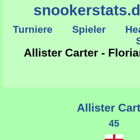
snookerstats.
Turniere
Spieler
He
St
Allister Carter - Flo
Allister Car
45