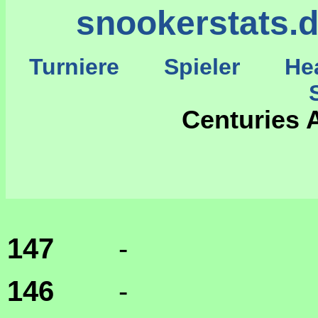
snookerstats.
Turniere
Spieler
He
St
Centuries 
147
-
146
-