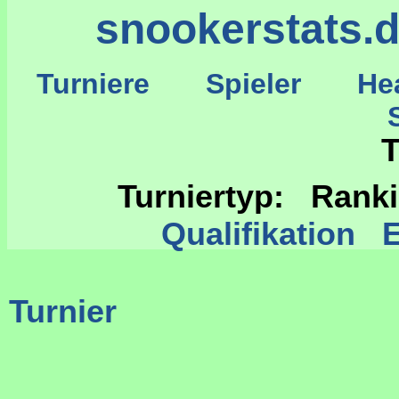
snookerstats.
Turniere
Spieler
He
St
T
Turniertyp: Ran
Qualifikation
Turnier