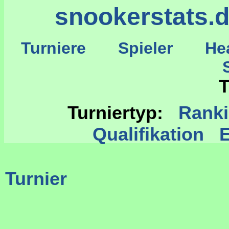
snookerstats.
Turniere
Spieler
He
St
T
Turniertyp:
Rank
Qualifikation
Turnier