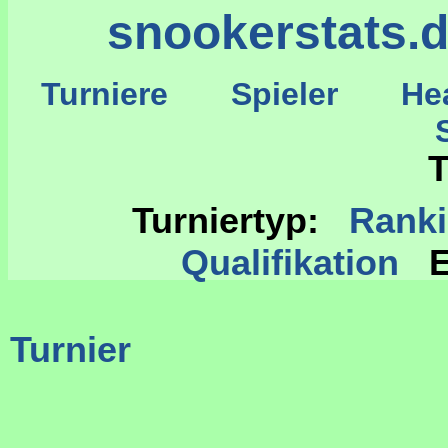
snookerstats.
Turniere
Spieler
He
St
T
Turniertyp:
Rank
Qualifikation
E
Turnier