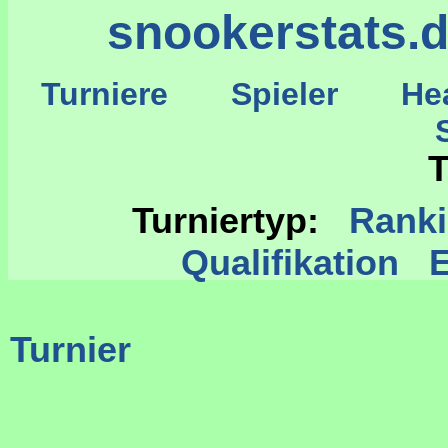
snookerstats.
Turniere
Spieler
He
St
T
Turniertyp:
Rank
Qualifikation
Turnier