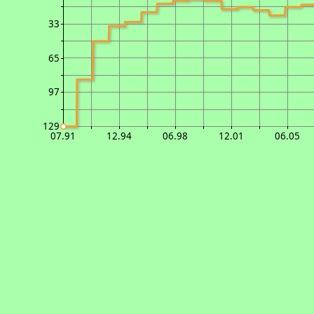
33
65
97
129
07.91
12.94
06.98
12.01
06.05