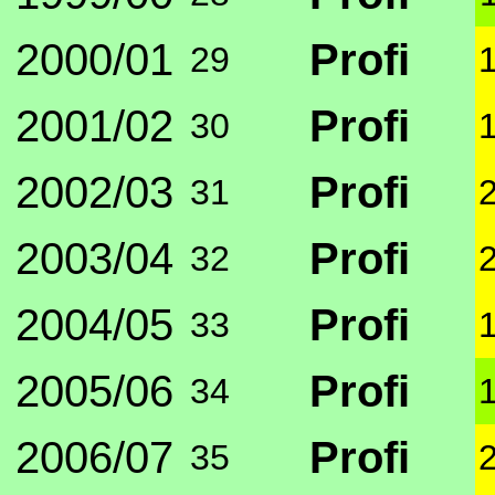
2000/01
Profi
29
1
2001/02
Profi
30
1
2002/03
Profi
31
2
2003/04
Profi
32
2
2004/05
Profi
33
1
2005/06
Profi
34
1
2006/07
Profi
35
2