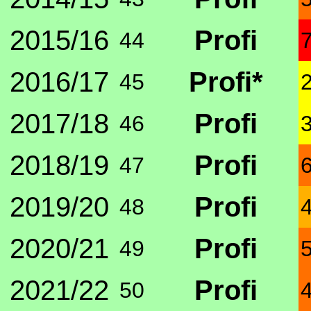
2015/16
Profi
44
7
2016/17
Profi*
45
2
2017/18
Profi
46
3
2018/19
Profi
47
6
2019/20
Profi
48
4
2020/21
Profi
49
5
2021/22
Profi
50
4