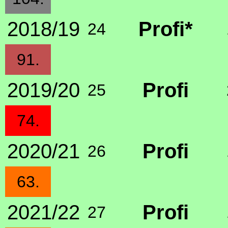
2018/19
Profi*
24
91.
2019/20
Profi
25
74.
2020/21
Profi
26
63.
2021/22
Profi
27