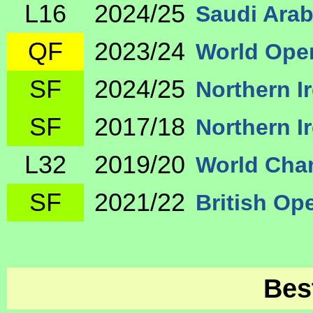
L16
2024/25
Saudi Arab
QF
2023/24
World Ope
SF
2024/25
Northern I
SF
2017/18
Northern I
L32
2019/20
World Cha
SF
2021/22
British Op
Bes