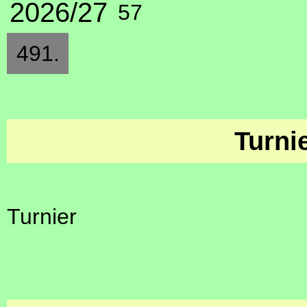
2026/27
57
491.
Turni
Turnier