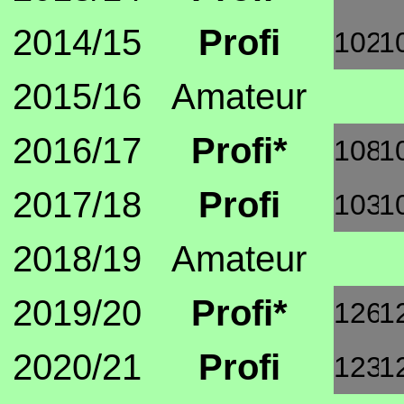
2014/15
Profi
102.
1
2015/16
Amateur
2016/17
Profi*
108.
1
2017/18
Profi
103.
1
2018/19
Amateur
2019/20
Profi*
126.
1
2020/21
Profi
123.
1