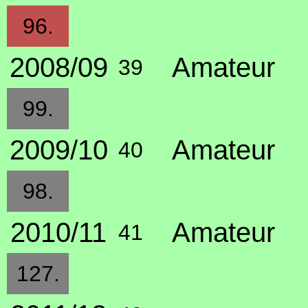
96.
2008/09
Amateur
39
99.
2009/10
Amateur
40
98.
2010/11
Amateur
41
127.