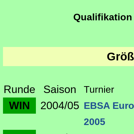
Qualifikation
Größ
Runde
Saison
Turnier
WIN
2004/05
EBSA Euro
2005