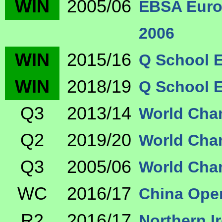
WIN
2005/06
EBSA Euro
2006
WIN
2015/16
Q School E
WIN
2018/19
Q School E
Q3
2013/14
World Cha
Q2
2019/20
World Cha
Q3
2005/06
World Cha
WC
2016/17
China Ope
R2
2016/17
Northern I