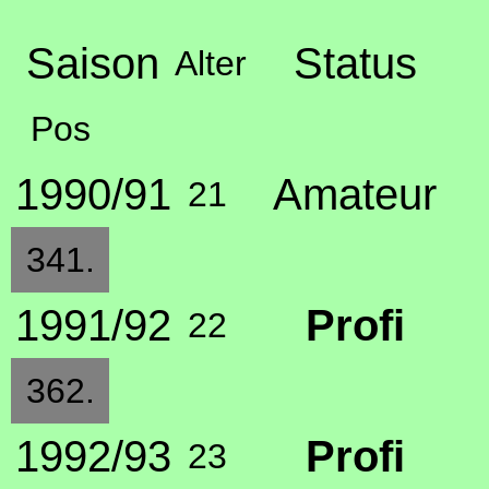
Saison
Status
Alter
Pos
1990/91
Amateur
21
341.
1991/92
Profi
22
362.
1992/93
Profi
23