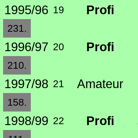
1995/96
Profi
19
231.
1996/97
Profi
20
210.
1997/98
Amateur
21
158.
1998/99
Profi
22