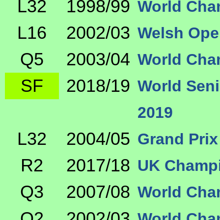
L32
1998/99
World Cha
L16
2002/03
Welsh Ope
Q5
2003/04
World Cha
SF
2018/19
World Sen
2019
L32
2004/05
Grand Prix
R2
2017/18
UK Champi
Q3
2007/08
World Cha
Q2
2002/03
World Cha