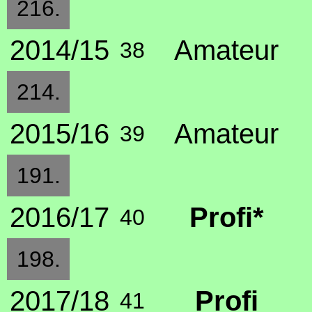
216.
2014/15
Amateur
38
214.
2015/16
Amateur
39
191.
2016/17
Profi*
40
198.
2017/18
Profi
41