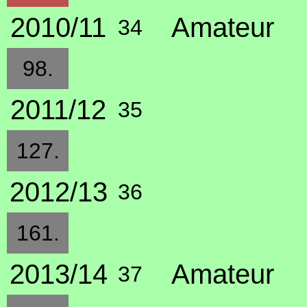
2010/11
Amateur
34
98.
2011/12
35
127.
2012/13
36
161.
2013/14
Amateur
37