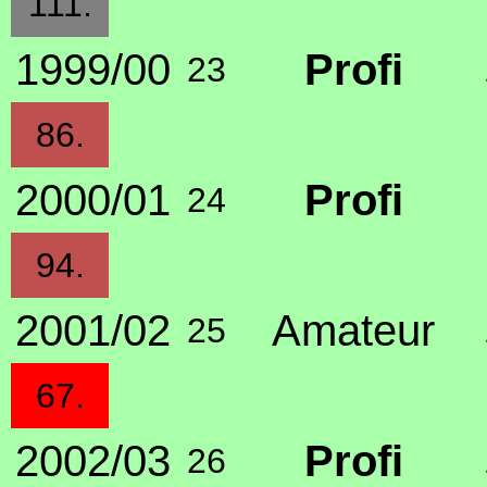
111.
1999/00
Profi
23
86.
2000/01
Profi
24
94.
2001/02
Amateur
25
67.
2002/03
Profi
26