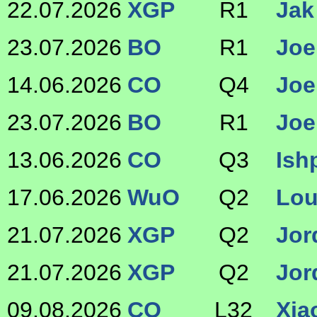
22.07.2026
XGP
R1
Jak
23.07.2026
BO
R1
Joe
14.06.2026
CO
Q4
Joe
23.07.2026
BO
R1
Joe
13.06.2026
CO
Q3
Ish
17.06.2026
WuO
Q2
Lou
21.07.2026
XGP
Q2
Jor
21.07.2026
XGP
Q2
Jor
09.08.2026
CO
L32
Xia