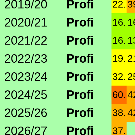
2019/20
Profi
22.
3
2020/21
Profi
16.
1
2021/22
Profi
16.
1
2022/23
Profi
19.
2
2023/24
Profi
32.
2
2024/25
Profi
60.
4
2025/26
Profi
38.
4
2026/27
Profi
37.