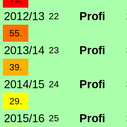
2012/13
Profi
22
55.
2013/14
Profi
23
39.
2014/15
Profi
24
29.
2015/16
Profi
25