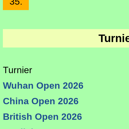
35.
Turni
Turnier
Wuhan Open 2026
China Open 2026
British Open 2026