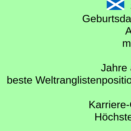
S
Geburtsda
A
m
Jahre 
beste Weltranglistenpositi
Karriere
Höchst