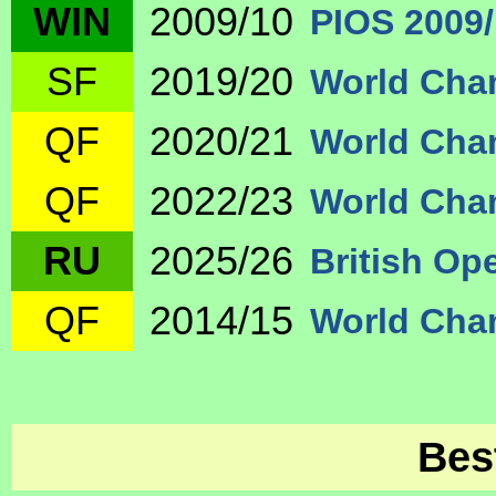
WIN
2009/10
PIOS 2009/
SF
2019/20
World Cha
QF
2020/21
World Cha
QF
2022/23
World Cha
RU
2025/26
British Op
QF
2014/15
World Cha
Bes