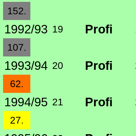
152.
1992/93
Profi
19
107.
1993/94
Profi
20
62.
1994/95
Profi
21
27.