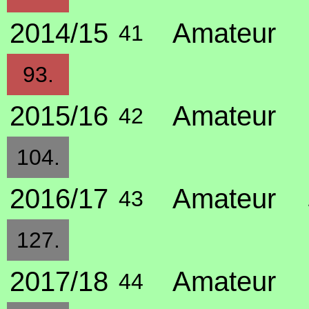
2014/15
Amateur
41
93.
2015/16
Amateur
42
104.
2016/17
Amateur
43
127.
2017/18
Amateur
44