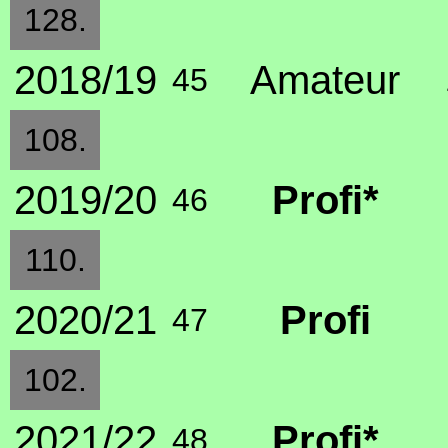
128.
2018/19
Amateur
45
108.
2019/20
Profi*
46
110.
2020/21
Profi
47
102.
2021/22
Profi*
48