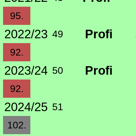
95.
2022/23
Profi
49
92.
2023/24
Profi
50
92.
2024/25
51
102.