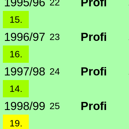
1995/96
Profi
22
15.
1996/97
Profi
23
16.
1997/98
Profi
24
14.
1998/99
Profi
25
19.