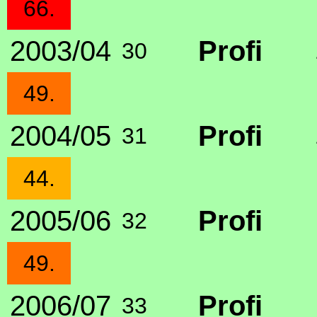
66.
2003/04
Profi
30
49.
2004/05
Profi
31
44.
2005/06
Profi
32
49.
2006/07
Profi
33