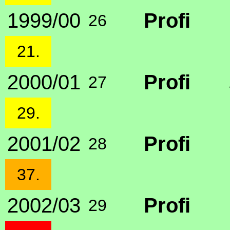
1999/00
Profi
26
21.
2000/01
Profi
27
29.
2001/02
Profi
28
37.
2002/03
Profi
29