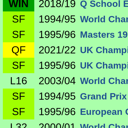
WIN
2018/19
Q School E
SF
1994/95
World Cha
SF
1995/96
Masters 1
QF
2021/22
UK Champi
SF
1995/96
UK Champi
L16
2003/04
World Cha
SF
1994/95
Grand Prix
SF
1995/96
European 
L32
2000/01
World Cha