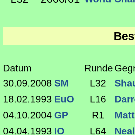
Bes
Datum
Runde
Geg
30.09.2008
SM
L32
Sha
18.02.1993
EuO
L16
Dar
04.10.2004
GP
R1
Mat
04.04.1993
IO
L64
Nea