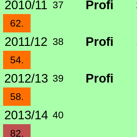
2010/11
Profi
37
62.
2011/12
Profi
38
54.
2012/13
Profi
39
58.
2013/14
40
82.