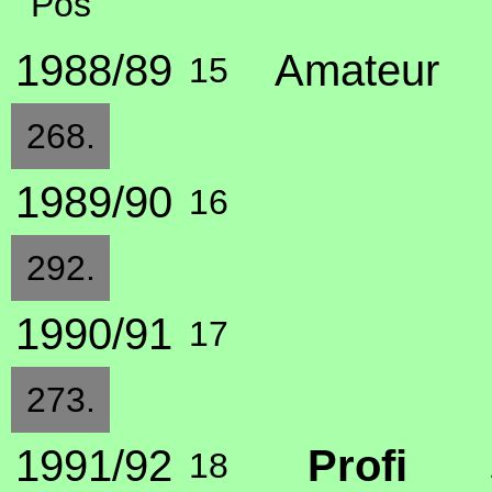
Pos
1988/89
Amateur
15
268.
1989/90
16
292.
1990/91
17
273.
1991/92
Profi
18