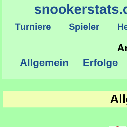
snookerstats.
Turniere
Spieler
He
S
A
Allgemein
Erfolge
Al