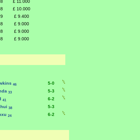
18
£ 11.000
18
£ 10.000
19
£ 9.400
18
£ 9.000
18
£ 9.000
18
£ 9.000
awkins
5-0
46
nda
5-3
33
d
6-2
41
nhui
5-3
38
nxu
6-2
24