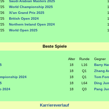
/26
Saudi Arabian Masters 2025
/25
World Championship 2025
/26
Xi'an Grand Prix 2025
/25
British Open 2024
/25
Northern Ireland Open 2024
/25
World Open 2025
Beste Spiele
Alter
Runde
Gegner
5
18
L16
Barry H
18
Q1
Zhang A
ampionship 2024
18
Q1
Tom For
5
18
L64
Ding Ju
p 2024
18
Q3
Pang Ju
Karriereverlauf