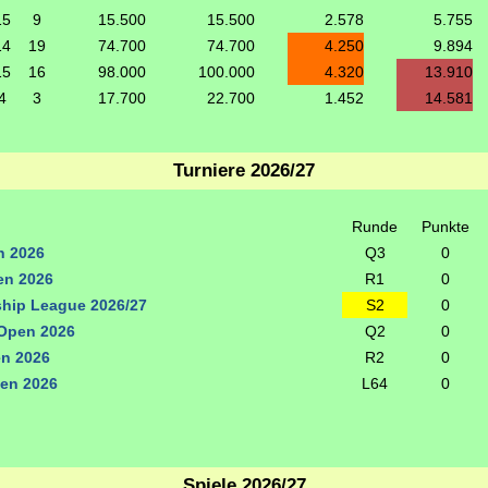
15
9
15.500
15.500
2.578
5.755
14
19
74.700
74.700
4.250
9.894
15
16
98.000
100.000
4.320
13.910
4
3
17.700
22.700
1.452
14.581
Turniere 2026/27
Runde
Punkte
n 2026
Q3
0
n 2026
R1
0
hip League 2026/27
S2
0
Open 2026
Q2
0
en 2026
R2
0
en 2026
L64
0
Spiele 2026/27