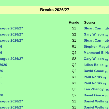
Breaks 2026/27
Runde
Gegner
eague 2026/27
S1
Stuart Carring
eague 2026/27
S2
Gary Wilson
40
eague 2026/27
S1
Stuart Carring
26
R1
Stephen Magui
26
Q2
Mahmoud El H
eague 2026/27
S2
Gary Wilson
40
2026
Q2
Iulian Boiko
20
26
Q2
David Grace
41
6
R1
Paul Norris
59
6
R1
Paul Norris
59
6
Q3
Fan Zhengyi
25
26
Q2
David Grace
41
eague 2026/27
S1
Daniel Wells
37
eague 2026/27
S1
Daniel Wells
37