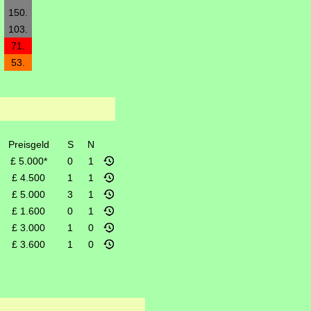
150.
103.
71.
53.
Preisgeld
S
N
£ 5.000*
0
1
£ 4.500
1
1
£ 5.000
3
1
£ 1.600
0
1
£ 3.000
1
0
£ 3.600
1
0