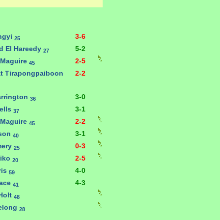
ngyi
3-6
25
 El Hareedy
5-2
27
 Maguire
2-5
45
t Tirapongpaiboon
2-2
arrington
3-0
36
ells
3-1
37
 Maguire
2-2
45
lson
3-1
40
mery
0-3
25
oiko
2-5
20
ris
4-0
59
race
4-3
41
Holt
48
elong
28