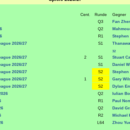
Cent.
Runde
Gegner
Q3
Fan Zhe
6
Q2
Mahmoud
6
R1
Stephen
ague 2026/27
S1
Thanawa
32
ague 2026/27
2
S1
Stuart C
ague 2026/27
S1
Daniel W
ague 2026/27
S2
Stephen
ague 2026/27
1
S2
Gary Wi
ague 2026/27
S2
Dylan E
2026
Q2
Iulian B
6
R1
Paul Nor
26
Q2
David G
6
R2
Michael 
26
L64
Zhou Yu