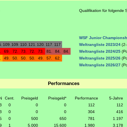
e
Qualifikation für folgende 
WSF Junior Championsh
5.
109.
109.
110.
121.
120.
117.
117.
Weltrangliste 2023/24
(2-
.
69.
72.
73.
72.
73.
81.
84.
84.
Weltrangliste 2024/25
(Po
.
49.
50.
50.
50.
49.
57.
62.
Weltrangliste 2025/26
(Po
Weltrangliste 2026/27
(Po
Performances
N
Cent.
Preisgeld
Preisgeld*
Performance
5-Jahre
3
0
0
0
112
112
3
0
0
0
304
416
5
0
500
650
781
1.197
9
1
5.000
15.600
1.980
3.178