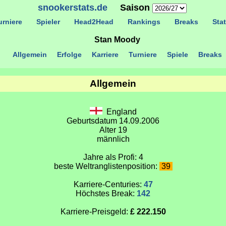
snookerstats.de
Saison
rniere
Spieler
Head2Head
Rankings
Breaks
Stat
Stan Moody
Allgemein
Erfolge
Karriere
Turniere
Spiele
Breaks
Allgemein
England
Geburtsdatum 14.09.2006
Alter 19
männlich
Jahre als Profi: 4
beste Weltranglistenposition:
39
Karriere-Centuries:
47
Höchstes Break:
142
Karriere-Preisgeld:
£ 222.150