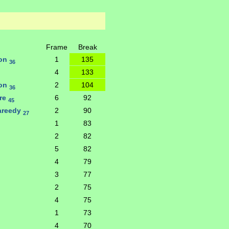
Frame
Break
ton
1
135
36
4
133
ton
2
104
36
re
6
92
45
areedy
2
90
27
1
83
2
82
5
82
4
79
3
77
2
75
4
75
1
73
4
70