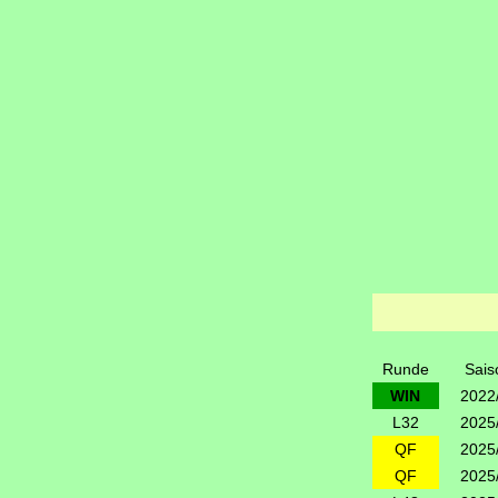
Runde
Sais
WIN
2022
L32
2025
QF
2025
QF
2025