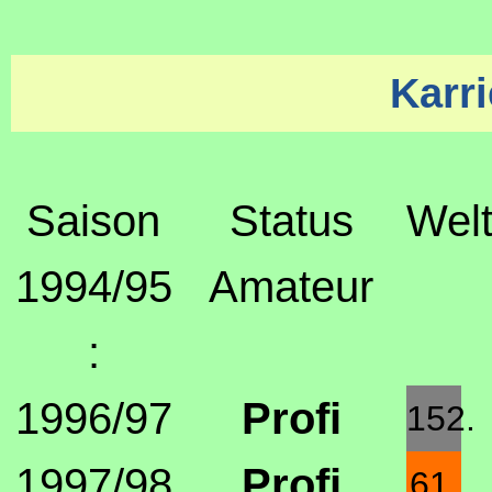
Karri
Saison
Status
Welt
1994/95
Amateur
:
1996/97
Profi
152.
1997/98
Profi
61.