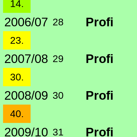
14.
2006/07
Profi
28
23.
2007/08
Profi
29
30.
2008/09
Profi
30
40.
2009/10
Profi
31