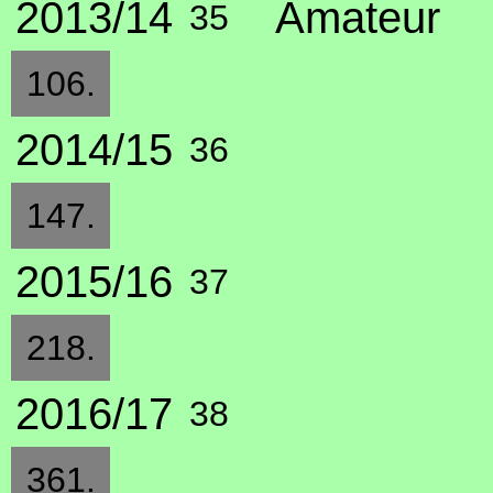
2013/14
Amateur
35
106.
2014/15
36
147.
2015/16
37
218.
2016/17
38
361.