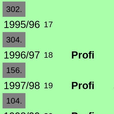
302.
1995/96
17
304.
1996/97
Profi
18
156.
1997/98
Profi
19
104.