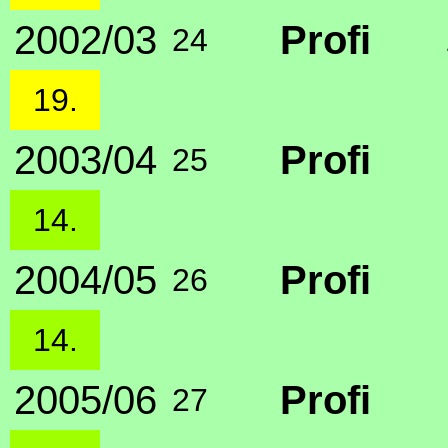
2002/03
Profi
24
19.
2003/04
Profi
25
14.
2004/05
Profi
26
14.
2005/06
Profi
27