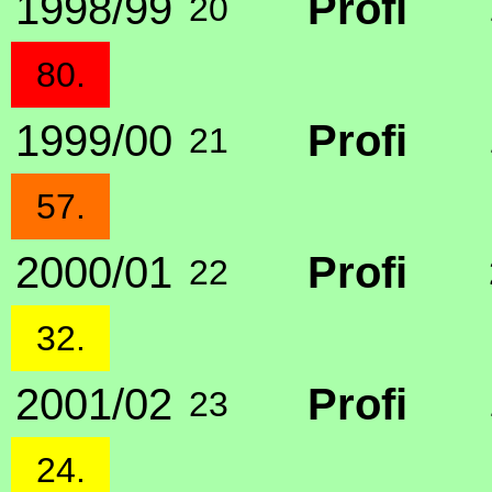
1998/99
Profi
20
80.
1999/00
Profi
21
57.
2000/01
Profi
22
32.
2001/02
Profi
23
24.